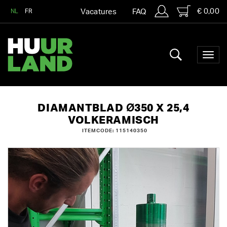
€ 0,00
NL
FR
Vacatures
FAQ
DIAMANTBLAD Ø350 X 25,4
VOLKERAMISCH
ITEMCODE: 115140350