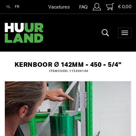
€ 0,00
NL
FR
Vacatures
FAQ
KERNBOOR Ø 142MM - 450 - 5/4"
ITEMCODE: 115200140