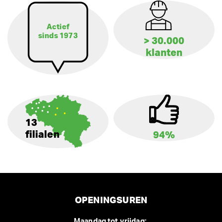
Actief
sinds 1973
> 30.000
klanten
13
filialen
94%
OPENINGSUREN
Maandag tot vrijdag: