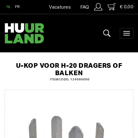
€ 0,00
NL
FR
Vacatures
FAQ
U-KOP VOOR H-20 DRAGERS OF
BALKEN
ITEMCODE: 124090000