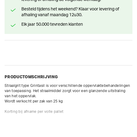
Besteld tijdens het weekend? Klaar voor levering of
afhaling vanaf maandag 12u30.
Elk jaar 50.000 tevreden klanten
PRODUCTOMSCHRIJVING
Straalgrit type Grintasil is voor verschillende oppervlaktebehandelingen 
van toepassing. Het straalmiddel zorgt voor een glanzende uitstraling 
van het oppervlak. 

Wordt verkocht per zak van 25 kg

Korting bij afname per volle pallet
GEWICHT
25.00 kg