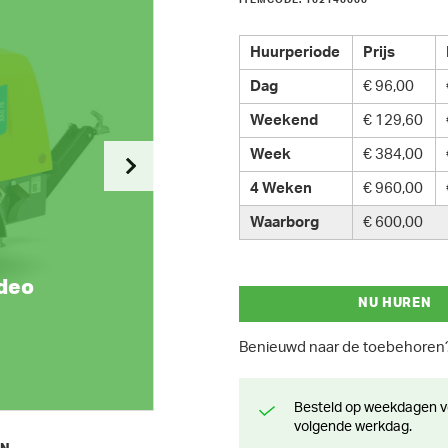
ITEMCODE: 162140000
Huurperiode
Prijs
Dag
€ 96,00
Weekend
€ 129,60
Week
€ 384,00
4 Weken
€ 960,00
Waarborg
€ 600,00
ideo
NU HUREN
Benieuwd naar de toebehore
Besteld op weekdagen voor 13 uur? Klaar voor levering of afhaling de
volgende werkdag.