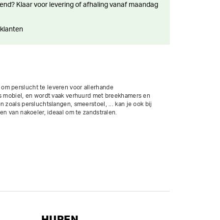
 klanten
m perslucht te leveren voor allerhande 
is mobiel, en wordt vaak verhuurd met breekhamers en 
 zoals persluchtslangen, smeerstoel, ... kan je ook bij 
en van nakoeler, ideaal om te zandstralen.

ur per weekend / 40 uur per week; bijkomende uren worden 
 dagtarief
HUREN