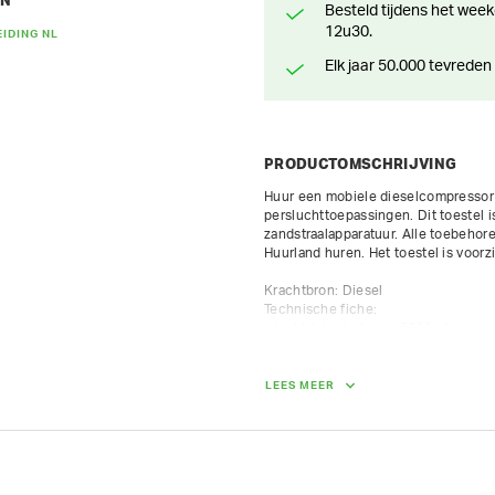
EN
Besteld tijdens het weekend? Klaar voor levering of afhaling vanaf maandag
12u30.
IDING NL
Elk jaar 50.000 tevreden
PRODUCTOMSCHRIJVING
Huur een mobiele dieselcompressor o
persluchttoepassingen. Dit toestel 
zandstraalapparatuur. Alle toebehoren
Huurland huren. Het toestel is voorzi
Krachtbron: Diesel

Technische fiche:

- luchtdebiet afgave: 5000 L/min

- werkdruk: 7 bar

- 2 luchtuitlaten van 3/4", 1 x 1"

- max 8 uur op teller per dag / 10 u
LEES MEER
proportioneel verrekend aan 1/8 van
AFMETINGEN (L X BR X H):
388 cm x 155 cm x 135 cm