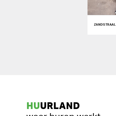
ZANDSTRAALK
HU
URLAND