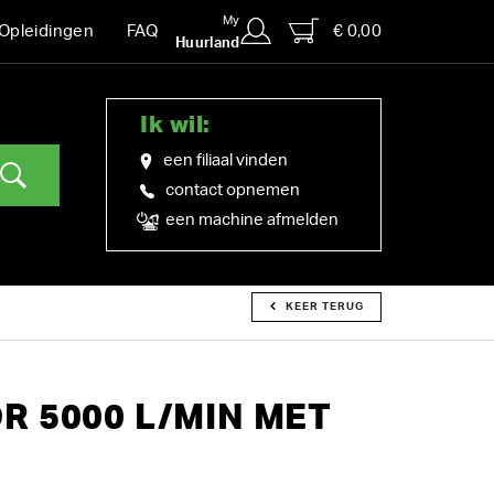
My
€ 0,00
Opleidingen
FAQ
Huurland
Ik wil:
een filiaal vinden
contact opnemen
een machine afmelden
KEER TERUG
 5000 L/MIN MET