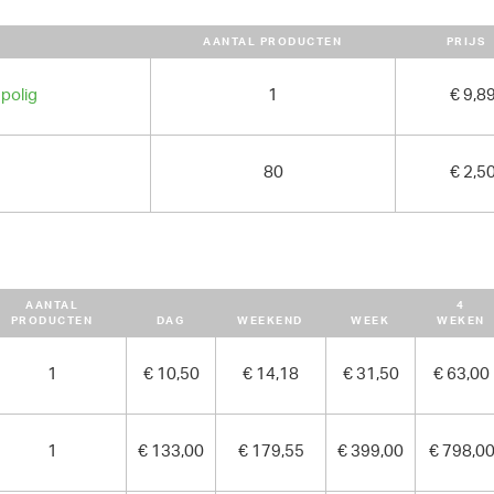
GEWICHT
AANTAL PRODUCTEN
PRIJS
995.00 kg
polig
1
€ 9,8
80
€ 2,5
AANTAL
4
PRODUCTEN
DAG
WEEKEND
WEEK
WEKEN
1
€ 10,50
€ 14,18
€ 31,50
€ 63,00
1
€ 133,00
€ 179,55
€ 399,00
€ 798,0