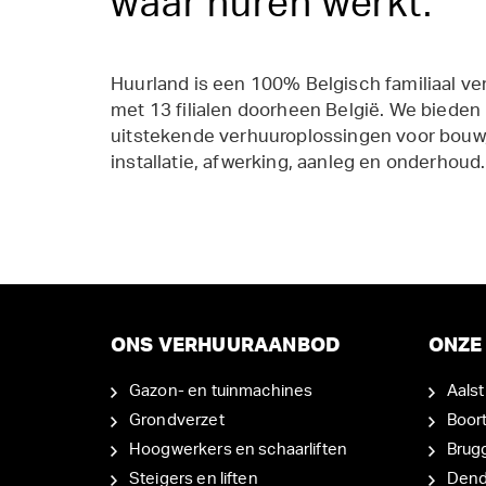
waar huren werkt.
Huurland is een 100% Belgisch familiaal ve
met 13 filialen doorheen België. We bieden
uitstekende verhuuroplossingen voor bouw,
installatie, afwerking, aanleg en onderhoud.
ONS VERHUURAANBOD
ONZE 
Gazon- en tuinmachines
Aalst
Grondverzet
Boor
Hoogwerkers en schaarliften
Brug
Steigers en liften
Den