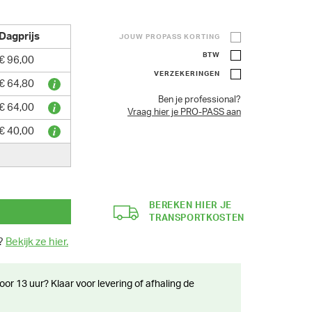
Dagprijs
JOUW PROPASS KORTING
BTW
€ 96,00
VERZEKERINGEN
€ 64,80
Ben je professional?
€ 64,00
Vraag hier je PRO-PASS aan
€ 40,00
BEREKEN HIER JE
TRANSPORTKOSTEN
n?
Bekijk ze hier.