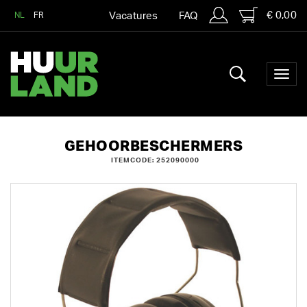
€ 0,00
NL
FR
Vacatures
FAQ
GEHOORBESCHERMERS
ITEMCODE: 252090000