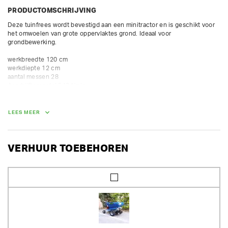
PRODUCTOMSCHRIJVING
Deze tuinfrees wordt bevestigd aan een minitractor en is geschikt voor 
het omwoelen van grote oppervlaktes grond. Ideaal voor 
grondbewerking.

werkbreedte 120 cm

werkdiepte 12 cm

aantal messen 28

Aandrijftoerental 540 t/min

Bij verhuur samen met tractor van Huurland, levert Huurland de gepaste 
cardan met breekbout.

LEES MEER
Bij losse verhuur, voorziet Huurland geen cardan. De klant gebruikt zijn 
eigen cardan met breekbout, anders vervalt de verzekeringsdekking.
VERHUUR TOEBEHOREN
GEWICHT
225.00 kg