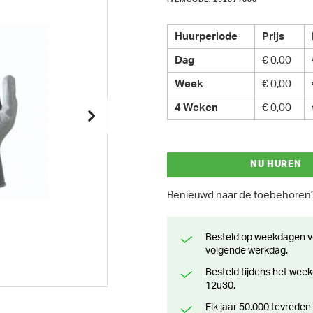
ITEMCODE: 252071000
Huurperiode
Prijs
Dag
€ 0,00
Week
€ 0,00
4 Weken
€ 0,00
NU HUREN
Benieuwd naar de toebehore
Besteld op weekdagen voor 13 uur? Klaar voor levering of afhaling de
volgende werkdag.
Besteld tijdens het weekend? Klaar voor levering of afhaling vanaf maandag
12u30.
Elk jaar 50.000 tevreden