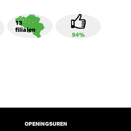
13
filialen
94%
OPENINGSUREN