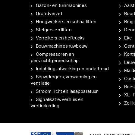
Gazon- en tuinmachines
Aalst
Grondverzet
Boor
Hoogwerkers en schaarliften
Brug
Steigers en liften
Den
Verreikers en heftrucks
Eke
Bouwmachines ruwbouw
Gent
Compressoren en
Kortri
persluchtgereedschap
Leuv
Inrichting, afwerking en onderhoud
Mal
Bouwdrogers, verwarming en
Oost
ventilatie
Roes
Stroom, licht en lasapparatuur
XL - 
Signalisatie, verhuis en
Zellik
werfinrichting