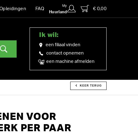
My
€ 0,00
Opleidingen
FAQ
Huurland
Ik wil:
een filiaal vinden
contact opnemen
een machine afmelden
KEER TERUG
NEN VOOR
RK PER PAAR