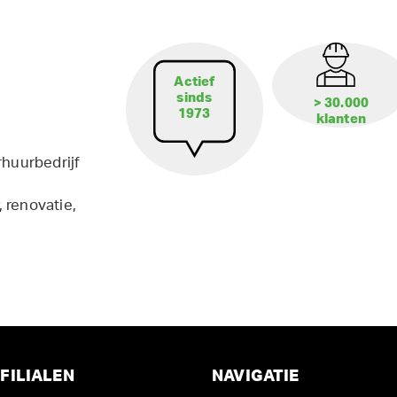
Actief
sinds
> 30.000
1973
klanten
rhuurbedrijf
 renovatie,
FILIALEN
NAVIGATIE