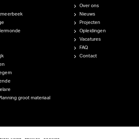
Over ons
tmeerbeek
Nieuws
ge
Projecten
dermonde
Opleidingen
Vacatures
FAQ
jk
Contact
en
degem
ende
elare
Planning groot materiaal