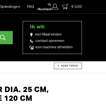
My
€ 0,00
Opleidingen
FAQ
Huurland
Ik wil:
een filiaal vinden
contact opnemen
een machine afmelden
KEER TERUG
DIA. 25 CM,
 120 CM