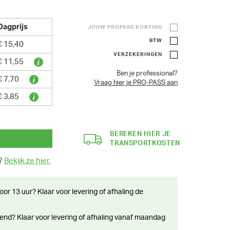
Dagprijs
JOUW PROPASS KORTING
BTW
€ 15,40
VERZEKERINGEN
€ 11,55
Ben je professional?
€ 7,70
Vraag hier je PRO-PASS aan
€ 3,85
BEREKEN HIER JE
TRANSPORTKOSTEN
n?
Bekijk ze hier.