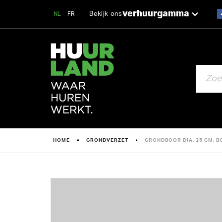
verhuurgamma
Bekijk ons
NL
FR
ZOEKEN
HOME
GRONDVERZET
GRONDBOOR DIA. 25 CM, B