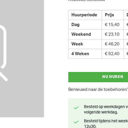
ITEMCODE: 095325000
Huurperiode
Prijs
Dag
€ 15,40
Weekend
€ 23,10
Week
€ 46,20
4 Weken
€ 92,40
NU HUREN
Benieuwd naar de toebehore
Besteld op weekdagen voor 13 uur? Klaar voor levering of afhaling de
volgende werkdag.
Besteld tijdens het weekend? Klaar voor levering of afhaling vanaf maandag
12u30.