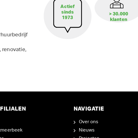
Actief
sinds
> 30.000
1973
klanten
rhuurbedrijf
 renovatie,
FILIALEN
NAVIGATIE
Over ons
tmeerbeek
Nieuws