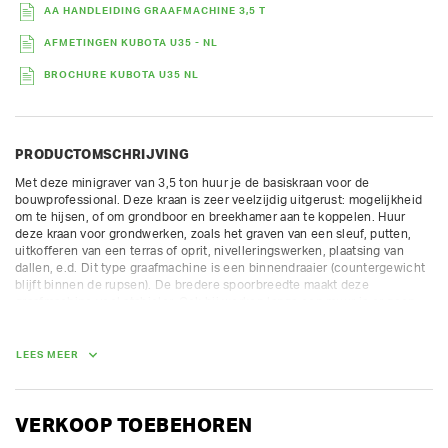
AA HANDLEIDING GRAAFMACHINE 3,5 T
AFMETINGEN KUBOTA U35 - NL
BROCHURE KUBOTA U35 NL
PRODUCTOMSCHRIJVING
Met deze minigraver van 3,5 ton huur je de basiskraan voor de 
bouwprofessional. Deze kraan is zeer veelzijdig uitgerust: mogelijkheid 
om te hijsen, of om grondboor en breekhamer aan te koppelen. Huur 
deze kraan voor grondwerken, zoals het graven van een sleuf, putten, 
uitkofferen van een terras of oprit, nivelleringswerken, plaatsing van 
dallen, e.d. Dit type graafmachine is een binnendraaier (countergewicht 
blijft binnen de rupsen). De bredere spoorbreedte maakt deze 
graafmachine veel stabieler. Ook bij werken langs een muur is er geen 
risico op beschadigingen.

max graafdiepte 3,15 m

LEES MEER
max storthoogte 3,46 m

Steeds inclusief gratis bakken naar keuze:

- sleuvenbak: 30 cm

- Graafbak met tanden: 60 cm

VERKOOP TOEBEHOREN
- Kofferbak: 140 cm
