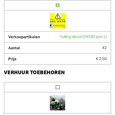
- Spoorbreedte 170 cm. Binnendraaier.

- inhoud brandstoftank: 41,5 l

- max 8 uur op teller per dag / 10.8 uur per weekend / 40 u per week -  
extra uren worden proportioneel verrekend

GEWICHT
Vulling diesel EN590 (per L)
3500.00 kg
42
€ 2,50
VERHUUR TOEBEHOREN