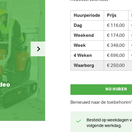
ITEMCODE: 084610000
Huurperiode
Prijs
Dag
€ 116,00
Weekend
€ 174,00
Week
€ 348,00
4 Weken
€ 696,00
Waarborg
€ 250,00
ideo
NU HUREN
Benieuwd naar de toebehore
Besteld op weekdagen voor 13 uur? Klaar voor levering of afhaling de
volgende werkdag.