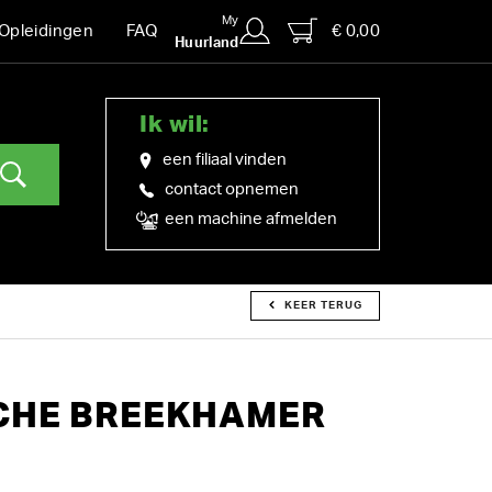
My
€ 0,00
Opleidingen
FAQ
Huurland
Ik wil:
een filiaal vinden
contact opnemen
een machine afmelden
KEER TERUG
CHE BREEKHAMER