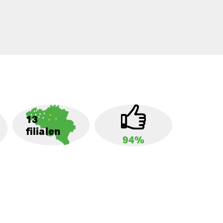
13
filialen
94%