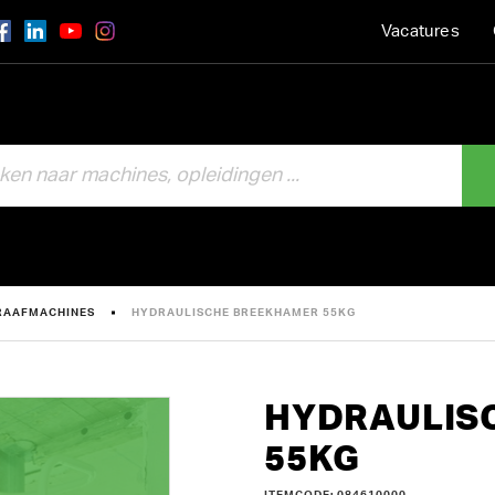
Vacatures
RAAFMACHINES
HYDRAULISCHE BREEKHAMER 55KG
HYDRAULIS
55KG