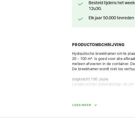
Besteld tijdens het weekend? Klaar voor levering of afhaling vanaf maandag
12u30.
Elk jaar 50.000 tevreden
PRODUCTOMSCHRIJVING
Hydraulische breekhamer om te plaat
20 - 100 m². Is goed voor alle afbra
meteen afvoeren in de container. De
De breekhamer wordt niet los verhuu
slagkracht 100 Joule

Lengte zonder gereedschap: 44 cm

Gewicht: 55 kg

Slagfrequentie: 720 - 1800 /min

werkdruk: 150 bar bij 12-27 L/min

inclusief 1 beitel
LEES MEER
GEWICHT
55.00 kg