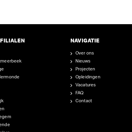
FILIALEN
NAVIGATIE
Over ons
tmeerbeek
Nieuws
ge
Projecten
dermonde
Opleidingen
Vacatures
FAQ
jk
Contact
en
degem
ende