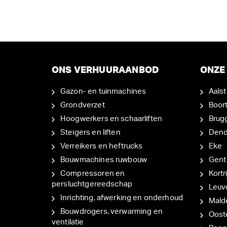
ONS VERHUURAANBOD
ONZE 
Gazon- en tuinmachines
Aalst
Grondverzet
Boor
Hoogwerkers en schaarliften
Brug
Steigers en liften
Den
Verreikers en heftrucks
Eke
Bouwmachines ruwbouw
Gent
Compressoren en
Kortri
persluchtgereedschap
Leuv
Inrichting, afwerking en onderhoud
Mal
Bouwdrogers, verwarming en
Oost
ventilatie