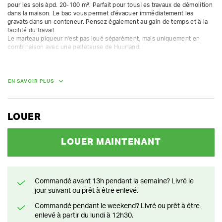
pour les sols àpd. 20-100 m². Parfait pour tous les travaux de démolition 
dans la maison. Le bac vous permet d'évacuer immédiatement les 
gravats dans un conteneur. Pensez également au gain de temps et à la 
facilité du travail.

Le marteau piqueur n'est pas loué séparément, mais uniquement en 
combinaison avec une pelleteuse de Huurland.

puissance de frappe 100 J

longueur sans outil : 44 cm

poids : 55 kg

EN SAVOIR PLUS
fréquence de frappe : 720-1800 /min

pression : 150 bar à 12-27 L/min

1 burineur inclus
LOUER
POIDS
LOUER MAINTENANT
55.00 kg
Commandé avant 13h pendant la semaine? Livré le
jour suivant ou prêt à être enlevé.
Commandé pendant le weekend? Livré ou prêt à être
enlevé à partir du lundi à 12h30.