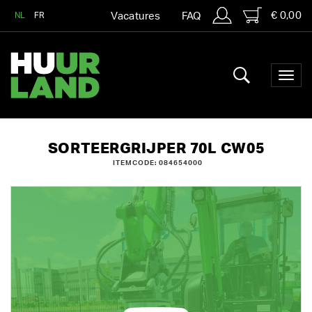
€ 0,00
NL
FR
Vacatures
FAQ
SORTEERGRIJPER 70L CW05
ITEMCODE: 084654000