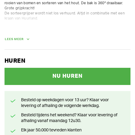
rooien van bomen en sorteren van het hout. De bak is 360° draaibaar. 
Grote grijpkracht!

De sorteergrijper wordt niet los verhuurd. Altjd in combinatie met een 
kraan van Huurland.

Ophanging: CW05

werkdruk open dicht: 300 bar - 25 L/min

werkdruk rotatie: 150 bar - 10 L/min

LEES MEER
schaalbreedte: 400 mm

spreid geopend: 900 mm

hoogte: 820 mm

inhoud: 70 Ltr

HUREN
NU HUREN
GEWICHT
350.00 kg
Besteld op weekdagen voor 13 uur? Klaar voor
levering of afhaling de volgende werkdag.
Besteld tijdens het weekend? Klaar voor levering of
afhaling vanaf maandag 12u30.
Elk jaar 50.000 tevreden klanten