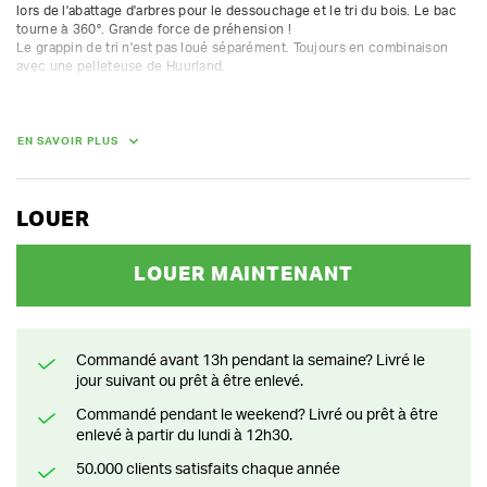
lors de l'abattage d'arbres pour le dessouchage et le tri du bois. Le bac 
tourne à 360°. Grande force de préhension !

Le grappin de tri n'est pas loué séparément. Toujours en combinaison 
avec une pelleteuse de Huurland.

Suspension: CW005

Pression ouvert-fermé: 300 bar - 25 L/min

Pression rotation: 150 bar - 10 L/min

EN SAVOIR PLUS
Largeur coquilles: 400 mm

Ouverture: 900 mm

Hauteur: 820 mm

Capacité: 70 Ltr

LOUER
Force de fermeture: 18 kN
LOUER MAINTENANT
POIDS
350.00 kg
Commandé avant 13h pendant la semaine? Livré le
jour suivant ou prêt à être enlevé.
Commandé pendant le weekend? Livré ou prêt à être
enlevé à partir du lundi à 12h30.
50.000 clients satisfaits chaque année