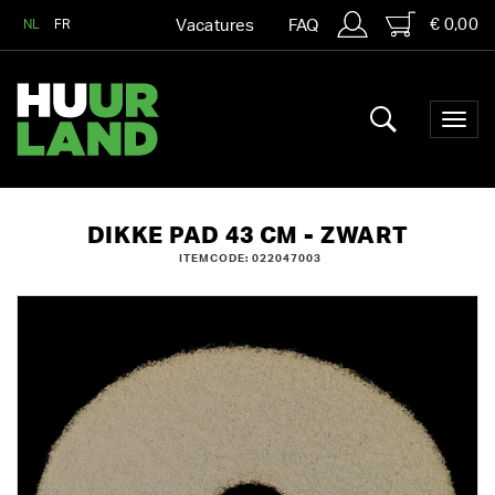
€ 0,00
NL
FR
Vacatures
FAQ
DIKKE PAD 43 CM - ZWART
ITEMCODE: 022047003