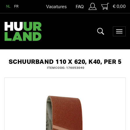
€ 0,00
NL
FR
Vacatures
FAQ
SCHUURBAND 110 X 620, K40, PER 5
ITEMCODE: 176053040