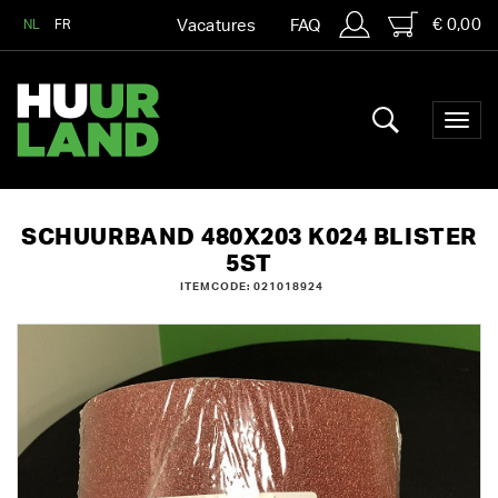
€ 0,00
NL
FR
Vacatures
FAQ
SCHUURBAND 480X203 K024 BLISTER
5ST
ITEMCODE: 021018924