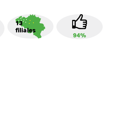
13
filiales
94%