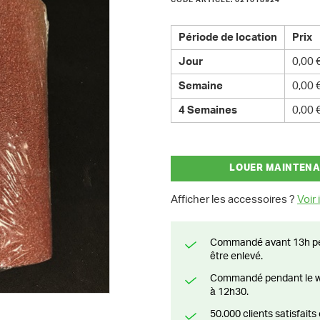
CODE ARTICLE: 021018924
Période de location
Prix
Jour
0,00 
Semaine
0,00 
4 Semaines
0,00 
LOUER MAINTEN
Afficher les accessoires ?
Voir i
Commandé avant 13h pendant la semaine? Livré le jour suivant ou prêt à
être enlevé.
Commandé pendant le weekend? Livré ou prêt à être enlevé à partir du lundi
à 12h30.
50.000 clients satisfai