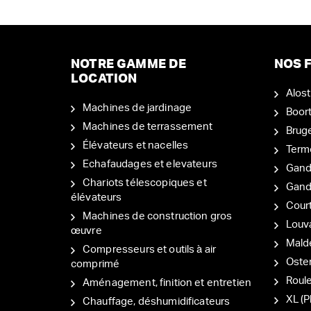
NOTRE GAMME DE
NOS F
LOCATION
Alost
Machines de jardinage
Boor
Machines de terrassement
Brug
Élévateurs et nacelles
Term
Echafaudages et elevateurs
Gand
Chariots télescopiques et
Gan
élévateurs
Court
Machines de construction gros
Louv
œuvre
Mal
Compresseurs et outils à air
Oste
comprimé
Roul
Aménagement, finition et entretien
XL (P
Chauffage, déshumidificateurs