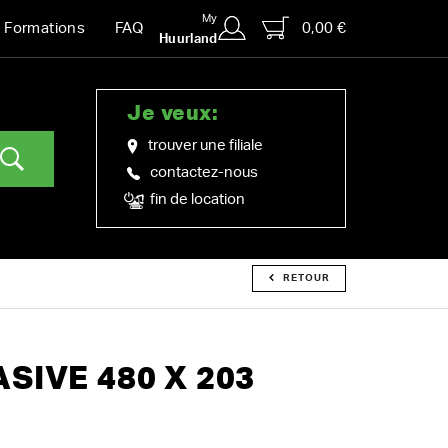
My
0,00 €
Formations
FAQ
Huurland
Je veux:
trouver une filiale
contactez-nous
fin de location
RETOUR
SIVE 480 X 203