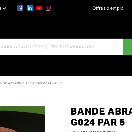
n
Offres d’emploi
R
NDE ABRASIVE 480 X 203 G024 PAR 5
BANDE ABRA
G024 PAR 5