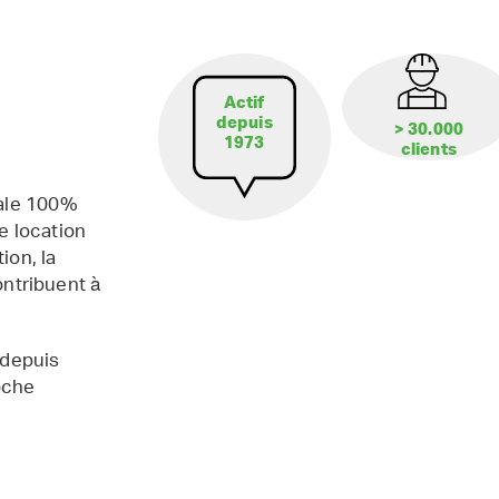
Actif
depuis
> 30.000
1973
clients
iale 100%
e location
ion, la
contribuent à
 depuis
oche