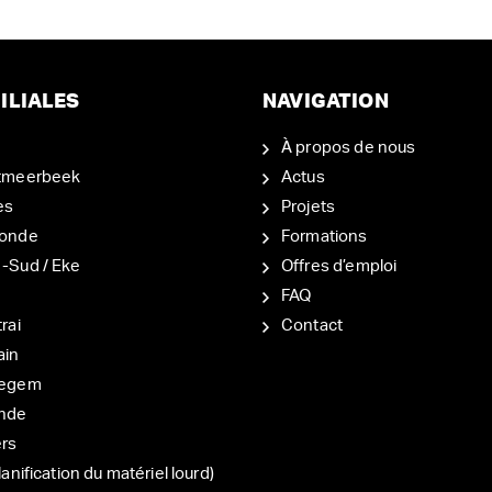
ILIALES
NAVIGATION
À propos de nous
tmeerbeek
Actus
es
Projets
onde
Formations
-Sud / Eke
Offres d’emploi
d
FAQ
rai
Contact
ain
degem
nde
ers
lanification du matériel lourd)