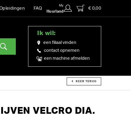
My
€ 0,00
Opleidingen
FAQ
Huurland
Ik wil:
een filiaal vinden
contact opnemen
een machine afmelden
KEER TERUG
JVEN VELCRO DIA.