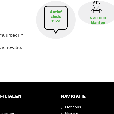
Actief
sinds
> 30.000
1973
klanten
rhuurbedrijf
 renovatie,
FILIALEN
NAVIGATIE
Over ons