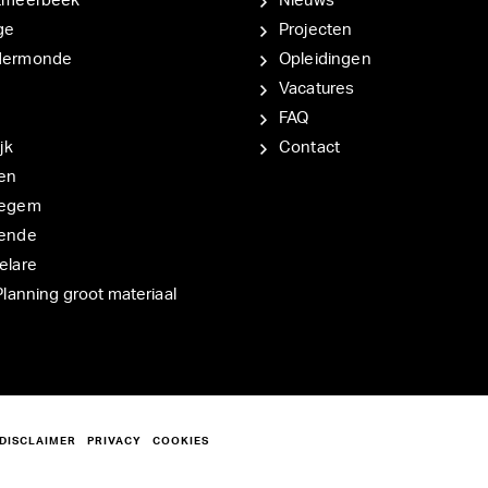
tmeerbeek
Nieuws
ge
Projecten
dermonde
Opleidingen
Vacatures
FAQ
jk
Contact
en
degem
ende
elare
Planning groot materiaal
DISCLAIMER
PRIVACY
COOKIES