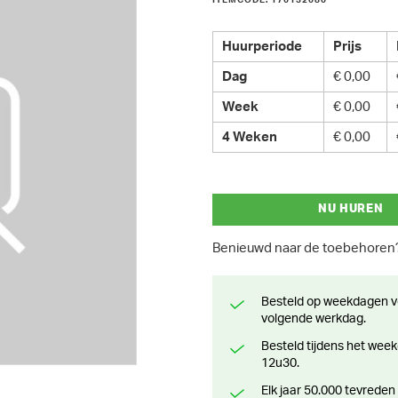
ITEMCODE: 176132080
Huurperiode
Prijs
Dag
€ 0,00
Week
€ 0,00
4 Weken
€ 0,00
NU HUREN
Benieuwd naar de toebehore
Besteld op weekdagen voor 13 uur? Klaar voor levering of afhaling de
volgende werkdag.
Besteld tijdens het weekend? Klaar voor levering of afhaling vanaf maandag
12u30.
Elk jaar 50.000 tevreden