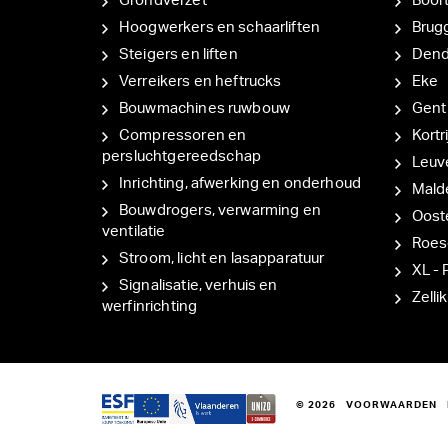
Grondverzet
Boor
Hoogwerkers en schaarliften
Brug
Steigers en liften
Den
Verreikers en heftrucks
Eke
Bouwmachines ruwbouw
Gent
Compressoren en
Kortri
persluchtgereedschap
Leuv
Inrichting, afwerking en onderhoud
Mal
Bouwdrogers, verwarming en
Oost
ventilatie
Roes
Stroom, licht en lasapparatuur
XL - 
Signalisatie, verhuis en
Zellik
werfinrichting
© 2026
VOORWAARDEN