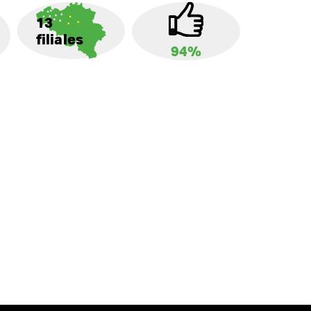
13
filiales
94%