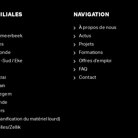
ILIALES
NAVIGATION
À propos de nous
tmeerbeek
Actus
es
Projets
onde
Formations
-Sud / Eke
Offres d’emploi
d
FAQ
rai
Contact
ain
degem
nde
ers
lanification du matériel lourd)
lles/Zellik