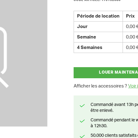
CODE ARTICLE: 176132080
Période de location
Prix
Jour
0,00 
Semaine
0,00 
4 Semaines
0,00 
LOUER MAINTEN
Afficher les accessoires ?
Voir i
Commandé avant 13h pendant la semaine? Livré le jour suivant ou prêt à
être enlevé.
Commandé pendant le weekend? Livré ou prêt à être enlevé à partir du lundi
à 12h30.
50.000 clients satisfai