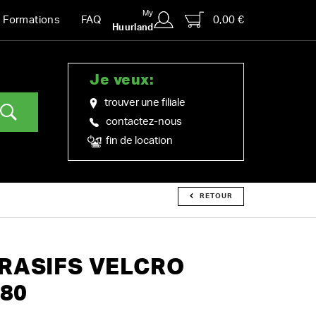
My
0,00 €
Formations
FAQ
Huurland
Je veux:
trouver une filiale
contactez-nous
fin de location
RETOUR
RASIFS VELCRO
G80