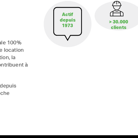
Actif
depuis
> 30.000
1973
clients
iale 100%
e location
ion, la
contribuent à
 depuis
oche