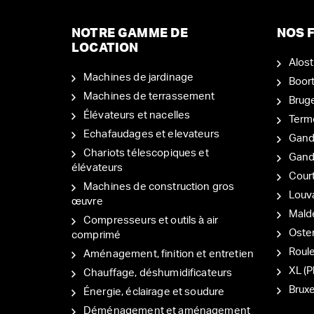
NOTRE GAMME DE
NOS F
LOCATION
Alost
Machines de jardinage
Boor
Machines de terrassement
Brug
Élévateurs et nacelles
Term
Echafaudages et elevateurs
Gand
Chariots télescopiques et
Gan
élévateurs
Court
Machines de construction gros
Louv
œuvre
Mal
Compresseurs et outils à air
Oste
comprimé
Roul
Aménagement, finition et entretien
XL (P
Chauffage, déshumidificateurs
Bruxe
Énergie, éclairage et soudure
Déménagement et aménagement