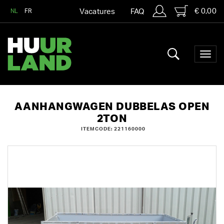
€ 0,00
NL
FR
Vacatures
FAQ
AANHANGWAGEN DUBBELAS OPEN
2TON
ITEMCODE: 221160000