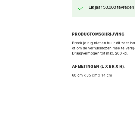
Elk jaar 50.000 tevreden
PRODUCTOMSCHRIJVING
Breek je rug niet en huur dit zeer h
of om de verhuisdozen mee te verrijd
AFMETINGEN (L X BR X H):
60 cm x 35 cm x 14 cm