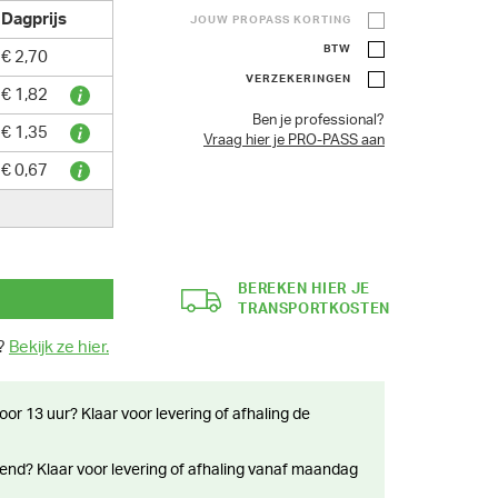
Dagprijs
JOUW PROPASS KORTING
BTW
€ 2,70
VERZEKERINGEN
€ 1,82
Ben je professional?
€ 1,35
Vraag hier je PRO-PASS aan
€ 0,67
BEREKEN HIER JE
TRANSPORTKOSTEN
n?
Bekijk ze hier.