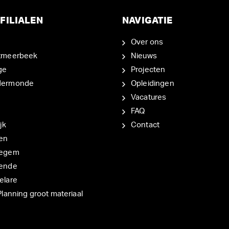
FILIALEN
NAVIGATIE
Over ons
tmeerbeek
Nieuws
ge
Projecten
dermonde
Opleidingen
Vacatures
FAQ
jk
Contact
en
degem
ende
elare
Planning groot materiaal