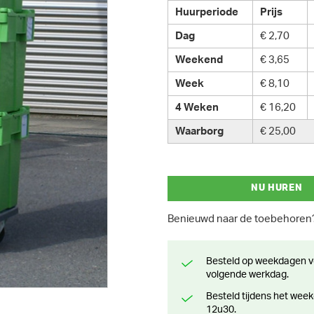
Huurperiode
Prijs
Dag
€ 2,70
Weekend
€ 3,65
Week
€ 8,10
4 Weken
€ 16,20
Waarborg
€ 25,00
NU HUREN
Benieuwd naar de toebehore
Besteld op weekdagen voor 13 uur? Klaar voor levering of afhaling de
volgende werkdag.
Besteld tijdens het weekend? Klaar voor levering of afhaling vanaf maandag
12u30.