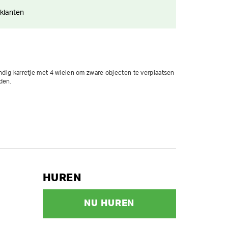
 klanten
andig karretje met 4 wielen om zware objecten te verplaatsen 
en.

HUREN
NU HUREN