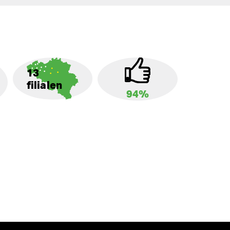
13
filialen
94%