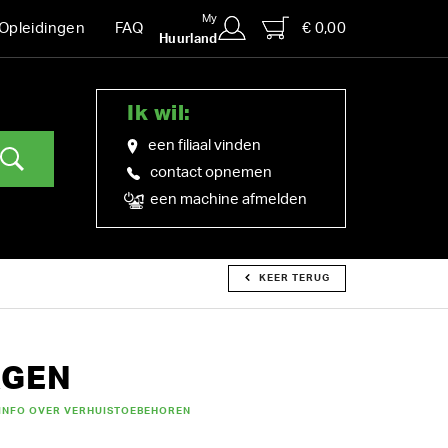
My
€ 0,00
Opleidingen
FAQ
Huurland
Ik wil:
een filiaal vinden
contact opnemen
een machine afmelden
KEER TERUG
AGEN
INFO OVER VERHUISTOEBEHOREN