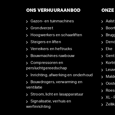
ONS VERHUURAANBOD
ONZE 
Gazon- en tuinmachines
Aalst
Grondverzet
Boor
Hoogwerkers en schaarliften
Brug
Steigers en liften
Den
Verreikers en heftrucks
Eke
Bouwmachines ruwbouw
Gent
Compressoren en
Kortri
persluchtgereedschap
Leuv
Inrichting, afwerking en onderhoud
Mal
Bouwdrogers, verwarming en
Oost
ventilatie
Roes
Stroom, licht en lasapparatuur
XL - 
Signalisatie, verhuis en
Zellik
werfinrichting