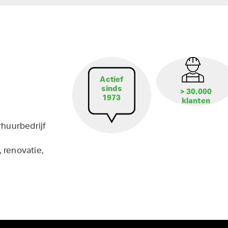
Actief
sinds
> 30.000
1973
klanten
rhuurbedrijf
 renovatie,