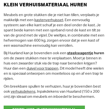
KLEIN VERHUISMATERIAAL HUREN
Meubels en grote stukken die je niet kan tillen, verplaats je
makkelijk met een
kastenverhuisset
. Een eenvoudig
systeem: aan elke kant schuif je een deel onder de kast. Je
spant beide karren met een sjorband rond de kast en tilt ze
van de grond met de vijzel. De wieltjes, in combinatie met een
hefvermogen van 600 kg, zorgen ervoor dat je een kast of
een wasmachine eenvoudig kan verrollen.
Bij Huurland kan je bovendien ook een
steekwagentje
huren
om de zware stukken mee te verplaatsen. Moet je binnen in
huis een zwaarder stuk via de trap naar beneden krijgen?
Huur dan een
duivel voor trappen
. Dit model heeft drie wielen
en is speciaal ontworpen om moeiteloos op en af een trap te
rijden.
Om breekbare spullen te verhuizen, huur je bovendien best
ook
verhuisdekens
. Inpakdekens van Huurland (150 x 200
cm) zijn ideaal om meubels en inboedel te beschermen.