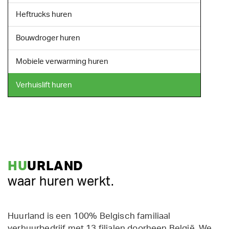
Heftrucks huren
Bouwdroger huren
Mobiele verwarming huren
Verhuislift huren
HU
URLAND
waar huren werkt.
Huurland is een 100% Belgisch familiaal
verhuurbedrijf met 13 filialen doorheen België. We