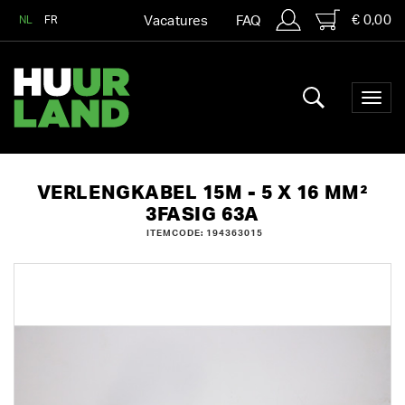
€ 0,00
NL
FR
Vacatures
FAQ
VERLENGKABEL 15M - 5 X 16 MM²
3FASIG 63A
ITEMCODE: 194363015