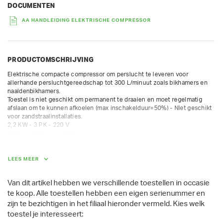
DOCUMENTEN
AA HANDLEIDING ELEKTRISCHE COMPRESSOR
PRODUCTOMSCHRIJVING
Elektrische compacte compressor om perslucht te leveren voor 
allerhande persluchtgereedschap tot 300 L/minuut zoals bikhamers en 
naaldenbikhamers.

Toestel is niet geschikt om permanent te draaien en moet regelmatig 
afslaan om te kunnen afkoelen (max inschakelduur=50%) - NIet geschikt 
voor zandstraalinstallaties.

2,2 KW - 3 PK - 220 V

20 liter - 16A - max. 10 bar

luchtdebiet: tot 300 l/min (afgave)

                    tot 400 l/min (aangezogen)

78 dB(A) - 94 Lwa
LEES MEER
AFMETINGEN (L X BR X H):
Van dit artikel hebben we verschillende toestellen in occasie
80 cm x 50 cm x 45 cm
te koop. Alle toestellen hebben een eigen serienummer en
GEWICHT
zijn te bezichtigen in het filiaal hieronder vermeld. Kies
welk
toestel je interesseert:
45.00 kg