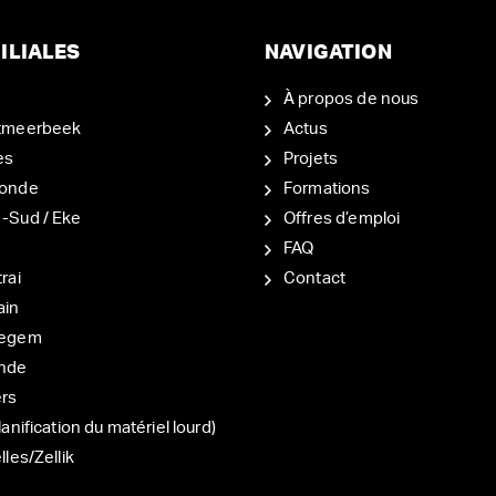
ILIALES
NAVIGATION
À propos de nous
tmeerbeek
Actus
es
Projets
onde
Formations
-Sud / Eke
Offres d’emploi
d
FAQ
rai
Contact
ain
degem
nde
ers
lanification du matériel lourd)
lles/Zellik