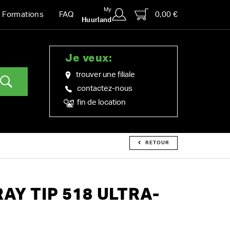
My
0,00 €
Formations
FAQ
Huurland
Je veux:
trouver une filiale
contactez-nous
fin de location
RETOUR
AY TIP 518 ULTRA-