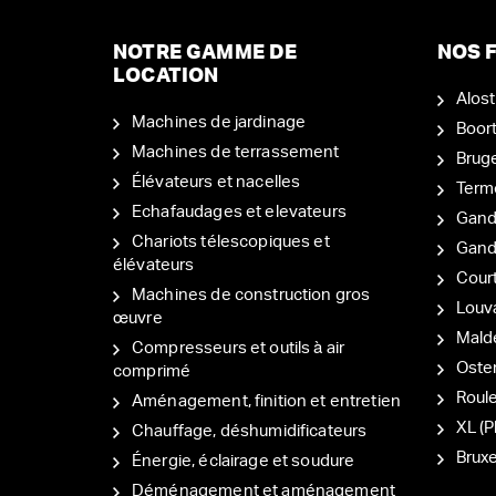
NOTRE GAMME DE
NOS F
LOCATION
Alost
Machines de jardinage
Boor
Machines de terrassement
Brug
Élévateurs et nacelles
Term
Echafaudages et elevateurs
Gand
Chariots télescopiques et
Gan
élévateurs
Court
Machines de construction gros
Louv
œuvre
Mal
Compresseurs et outils à air
Oste
comprimé
Roul
Aménagement, finition et entretien
XL (P
Chauffage, déshumidificateurs
Bruxe
Énergie, éclairage et soudure
Déménagement et aménagement