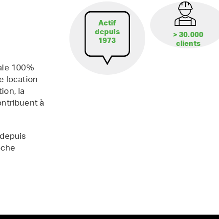
Actif
depuis
> 30.000
1973
clients
iale 100%
e location
ion, la
contribuent à
 depuis
oche