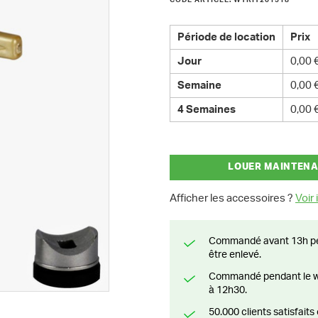
CODE ARTICLE: WTRIT201518
Période de location
Prix
Jour
0,00 
Semaine
0,00 
4 Semaines
0,00 
LOUER MAINTEN
Afficher les accessoires ?
Voir i
Commandé avant 13h pendant la semaine? Livré le jour suivant ou prêt à
être enlevé.
Commandé pendant le weekend? Livré ou prêt à être enlevé à partir du lundi
à 12h30.
50.000 clients satisfai