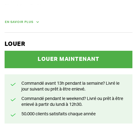
Alimentation : électrique

Fiche technique : 220 V

raccordement diam 32 mm

largeur de travail 340 mm
EN SAVOIR PLUS
LOUER
LOUER MAINTENANT
Commandé avant 13h pendant la semaine? Livré le
jour suivant ou prêt à être enlevé.
Commandé pendant le weekend? Livré ou prêt à être
enlevé à partir du lundi à 12h30.
50.000 clients satisfaits chaque année