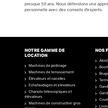
presque 50 ans. Nous défendons une appr
personnelle avec des conseils d'experts.
NOTRE GAMME DE
NOS F
LOCATION
Alost
Machines de jardinage
Boor
Machines de terrassement
Brug
Élévateurs et nacelles
Term
Echafaudages et elevateurs
Gand
Chariots télescopiques et
Gan
élévateurs
Court
Machines de construction gros
Louv