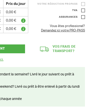
Prix du jour
VOTRE RÉDUCTION PROPASS
TVA
€
0,00 €
ASSURANCES
€
0,00 €
Vous êtes professionel?
€
0,00 €
Demandez ici votre PRO-PASS
VOS FRAIS DE
ANT
TRANSPORT?
ci.
ts chaque année