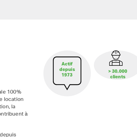
Actif
depuis
> 30.000
1973
clients
iale 100%
e location
ion, la
contribuent à
 depuis