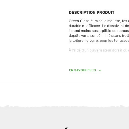
DESCRIPTION PRODUIT
Green Clean élimine la mousse, les 
durable et efficace. Le dissolvant de
la rend moins susceptible de repouss
dépôts verts sont éliminés sans frotte
la toiture, le verre, pour les terrasse
À l'aide d'un pulvérisateur dorsal ou 
uniformément sur la surface à nettoye
cas de dépôts importants, utilisez l
approfondi entre les deux. 

EN SAVOIR PLUS
Vous pouvez acheter Green Clean dan