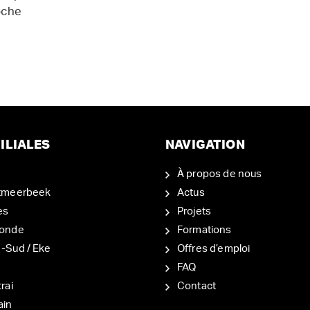
oche
ILIALES
NAVIGATION
À propos de nous
tmeerbeek
Actus
es
Projets
onde
Formations
-Sud / Eke
Offres d’emploi
d
FAQ
rai
Contact
ain