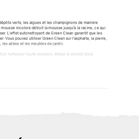
dépôts verts, les algues et les champignons de manière 
 mousse incolore détruit la mousse jusqu'à la racine, ce qui 
er. L'effet autonettoyant de Green Clean garantit que les 
r. Vous pouvez utiliser Green Clean sur l'asphalte, la pierre, 
s, les allées et les meubles de jardin.

d'un nettoyeur haute pression, étalez le produit dilué 
r. Laissez agir quelques instants et rincez à l'eau claire. En 
a ponceuse avec réservoir de liquide pour un nettoyage 
s n'importe quelle filiale Huurland.