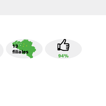
13
filiales
94%