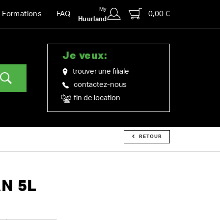
My
0,00 €
Formations
FAQ
Huurland
Je veux:
trouver une filiale
contactez-nous
fin de location
RETOUR
N 5L