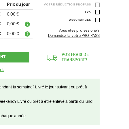
Prix du jour
VOTRE RÉDUCTION PROPASS
TVA
€
0,00 €
ASSURANCES
€
0,00 €
Vous êtes professionel?
€
0,00 €
Demandez ici votre PRO-PASS
VOS FRAIS DE
ANT
TRANSPORT?
ci.
ts chaque année