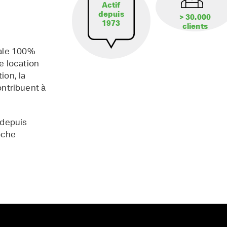
Actif
depuis
> 30.000
1973
clients
iale 100%
e location
ion, la
contribuent à
 depuis
oche