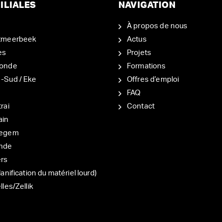
ILIALES
NAVIGATION
À propos de nous
tmeerbeek
Actus
es
Projets
onde
Formations
-Sud / Eke
Offres d’emploi
d
FAQ
rai
Contact
ain
degem
nde
ers
lanification du matériel lourd)
lles/Zellik