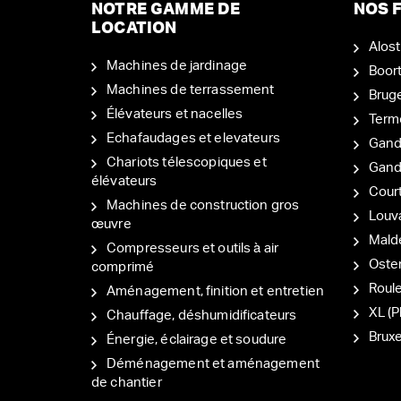
NOTRE GAMME DE
NOS F
LOCATION
Alost
Machines de jardinage
Boor
Machines de terrassement
Brug
Élévateurs et nacelles
Term
Echafaudages et elevateurs
Gand
Chariots télescopiques et
Gan
élévateurs
Court
Machines de construction gros
Louv
œuvre
Mal
Compresseurs et outils à air
Oste
comprimé
Roul
Aménagement, finition et entretien
XL (P
Chauffage, déshumidificateurs
Bruxe
Énergie, éclairage et soudure
Déménagement et aménagement
de chantier