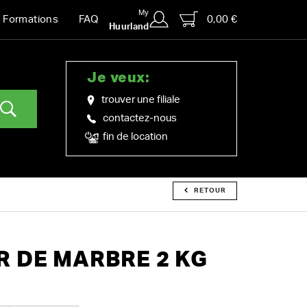
My
0,00 €
Formations
FAQ
Huurland
Je veux:
trouver une filiale
contactez-nous
fin de location
RETOUR
 DE MARBRE 2 KG