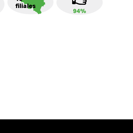
filiales
94%