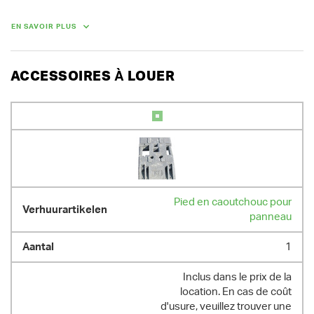
l'avance et peut être introduite en ligne.

En cas de location d'un lot de 10 panneaux de signalisation ou de 5 
EN SAVOIR PLUS
paires de panneaux, vous bénéficiez d'une réduction de 30 %.

Nous vous composons volontiers un lot sur mesure.

Demandez-nous aussi nos tarifs de location de longue durée.
ACCESSOIRES À LOUER
Pied en caoutchouc pour
panneau
1
Inclus dans le prix de la
location. En cas de coût
d'usure, veuillez trouver une