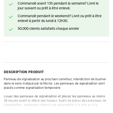
Commandé avant 13h pendant la semaine? Livré le
jour suivant ou prêt à être enlevé.
Commandé pendant le weekend? Livré ou prêt à être
enlevé à partir du lundi à 12h30.
50.000 clients satisfaits chaque année
DESCRIPTION PRODUIT
Panneau de signalisation au prochain carrefour, interdiction de tourner 
dans le sens indiqué par la flèche. Les panneaux de signalisation sont 
placés comme signalisation temporaire. 

Louez des panneaux de signalisation et placez les panneaux au moins 
48 heures avant le début des travaux. Avant de placer des panneaux de 
signalisation, demandez d'abord une autorisation à la ville ou à la 
commune.  Cette demande doit être déposée, de préférence, 10 jours à 