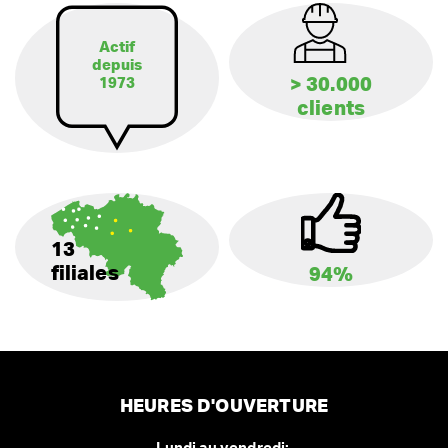
Actif
depuis
> 30.000
1973
clients
13
filiales
94%
HEURES D'OUVERTURE