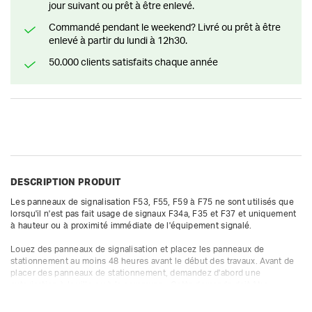
jour suivant ou prêt à être enlevé.
Commandé pendant le weekend? Livré ou prêt à être
enlevé à partir du lundi à 12h30.
50.000 clients satisfaits chaque année
DESCRIPTION PRODUIT
Les panneaux de signalisation F53, F55, F59 à F75 ne sont utilisés que 
lorsqu'il n'est pas fait usage de signaux F34a, F35 et F37 et uniquement 
à hauteur ou à proximité immédiate de l'équipement signalé.

Louez des panneaux de signalisation et placez les panneaux de 
stationnement au moins 48 heures avant le début des travaux. Avant de 
placer des panneaux de stationnement, demandez d'abord une 
autorisation à la ville ou à la commune.  Cette demande doit être 
déposée, de préférence, 10 jours à l'avance et peut être introduite en 
ligne.
