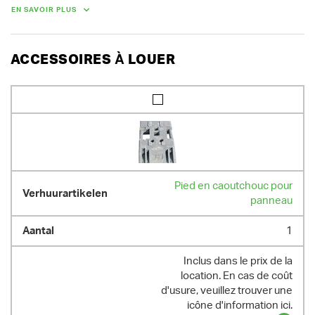
EN SAVOIR PLUS
En cas de location d'un lot de 10 panneaux de signalisation ou de 5 
paires de panneaux, vous bénéficiez d'une réduction de 30 %.

Nous vous composons volontiers un lot sur mesure.

ACCESSOIRES À LOUER
Demandez-nous aussi nos tarifs de location de longue durée.
POIDS
13.00 kg
Pied en caoutchouc pour
panneau
1
Inclus dans le prix de la
location. En cas de coût
d'usure, veuillez trouver une
icône d'information ici.