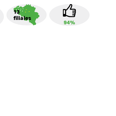
13
filiales
94%