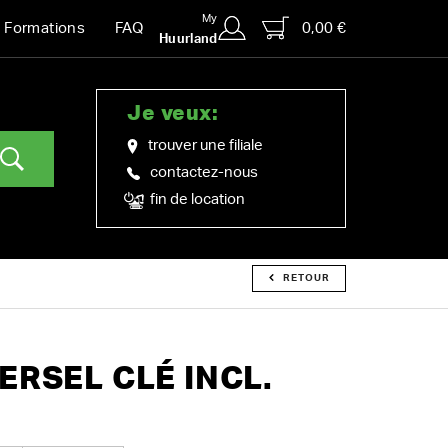
My
0,00 €
Formations
FAQ
Huurland
Je veux:
trouver une filiale
contactez-nous
fin de location
RETOUR
ERSEL CLÉ INCL.