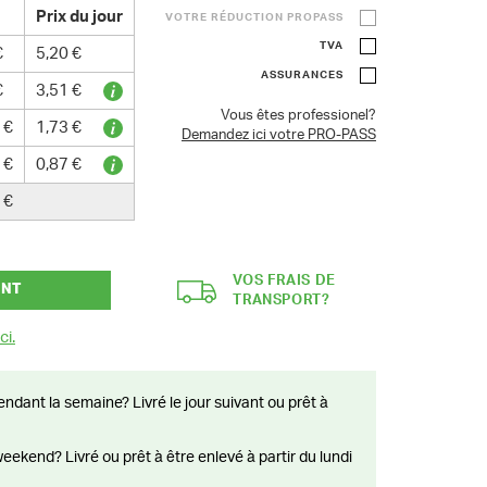
Prix du jour
VOTRE RÉDUCTION PROPASS
TVA
€
5,20 €
ASSURANCES
€
3,51 €
Vous êtes professionel?
 €
1,73 €
Demandez ici votre PRO-PASS
 €
0,87 €
 €
VOS FRAIS DE
ANT
TRANSPORT?
ci.