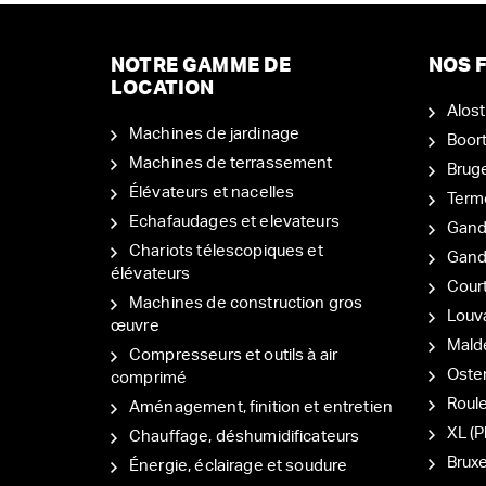
NOTRE GAMME DE
NOS F
LOCATION
Alost
Machines de jardinage
Boor
Machines de terrassement
Brug
Élévateurs et nacelles
Term
Echafaudages et elevateurs
Gand
Chariots télescopiques et
Gan
élévateurs
Court
Machines de construction gros
Louv
œuvre
Mal
Compresseurs et outils à air
Oste
comprimé
Roul
Aménagement, finition et entretien
XL (P
Chauffage, déshumidificateurs
Bruxe
Énergie, éclairage et soudure