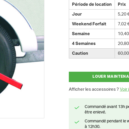
Période de location
Prix
Jour
5,20 
Weekend Forfait
7,02 
Semaine
10,40
4 Semaines
20,80
Caution
60,00
LOUER MAINTEN
Afficher les accessoires ?
Voir i
Commandé avant 13h pendant la semaine? Livré le jour suivant ou prêt à
être enlevé.
Commandé pendant le weekend? Livré ou prêt à être enlevé à partir du lundi
à 12h30.