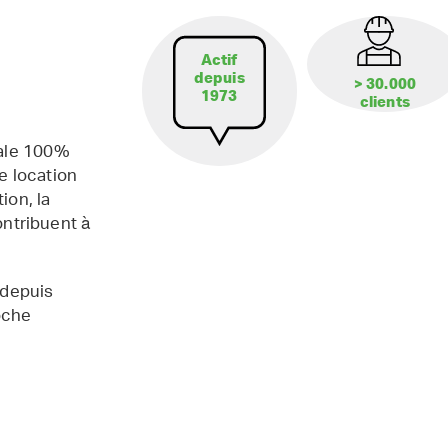
Actif
depuis
> 30.000
1973
clients
iale 100%
e location
ion, la
contribuent à
 depuis
oche