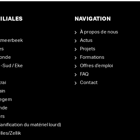
ILIALES
NAVIGATION
À propos de nous
tmeerbeek
Actus
es
Projets
onde
Formations
-Sud / Eke
Offres d’emploi
d
FAQ
rai
Contact
ain
degem
nde
ers
lanification du matériel lourd)
lles/Zellik