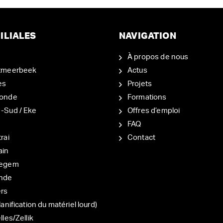
ILIALES
NAVIGATION
À propos de nous
tmeerbeek
Actus
es
Projets
onde
Formations
-Sud / Eke
Offres d’emploi
d
FAQ
rai
Contact
ain
degem
nde
ers
lanification du matériel lourd)
lles/Zellik