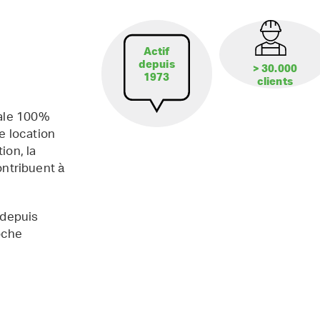
Actif
depuis
> 30.000
1973
clients
iale 100%
e location
ion, la
contribuent à
 depuis
oche