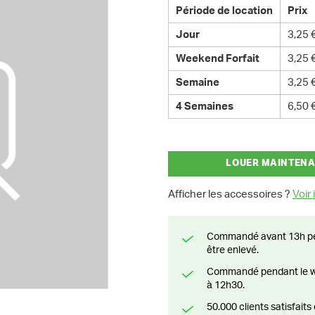
Période de location
Prix
Jour
3,25 
Weekend Forfait
3,25 
Semaine
3,25 
4 Semaines
6,50 
LOUER MAINTEN
Afficher les accessoires ?
Voir i
Commandé avant 13h pendant la semaine? Livré le jour suivant ou prêt à
être enlevé.
Commandé pendant le weekend? Livré ou prêt à être enlevé à partir du lundi
à 12h30.
50.000 clients satisfai