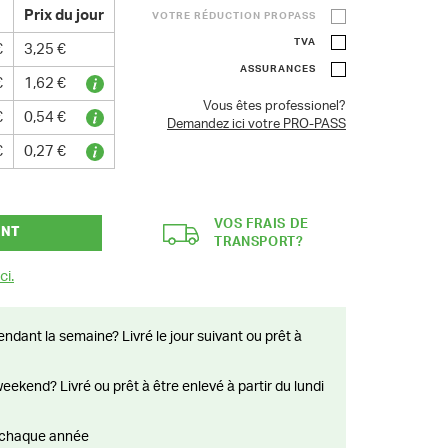
Prix du jour
VOTRE RÉDUCTION PROPASS
TVA
€
3,25 €
ASSURANCES
€
1,62 €
Vous êtes professionel?
€
0,54 €
Demandez ici votre PRO-PASS
€
0,27 €
VOS FRAIS DE
ANT
TRANSPORT?
ci.
ts chaque année