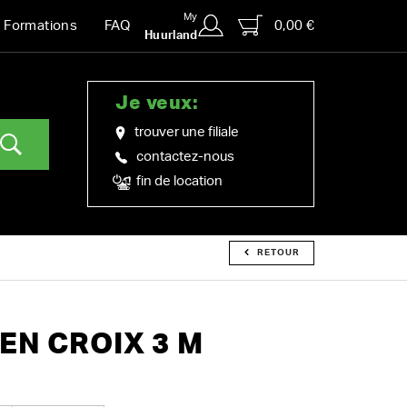
My
0,00 €
Formations
FAQ
Huurland
Je veux:
trouver une filiale
contactez-nous
fin de location
RETOUR
EN CROIX 3 M