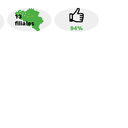
13
filiales
94%