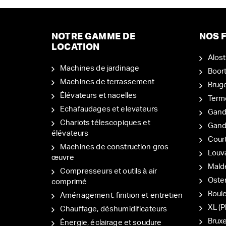
NOTRE GAMME DE
NOS F
LOCATION
Alost
Machines de jardinage
Boor
Machines de terrassement
Brug
Élévateurs et nacelles
Term
Echafaudages et elevateurs
Gand
Chariots télescopiques et
Gan
élévateurs
Court
Machines de construction gros
Louv
œuvre
Mal
Compresseurs et outils à air
Oste
comprimé
Roul
Aménagement, finition et entretien
XL (P
Chauffage, déshumidificateurs
Bruxe
Énergie, éclairage et soudure