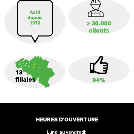
Actif
depuis
> 30.000
1973
clients
13
filiales
94%
HEURES D'OUVERTURE
Lundi au vendredi: