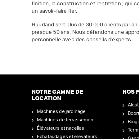
finition, la construction et l'entretien ; qui 
un savoir-faire fier.
Huurland sert plus de 30 000 clients par an
presque 50 ans. Nous défendons une appr
personnelle avec des conseils d'experts.
NOTRE GAMME DE
NOS F
LOCATION
Alost
Machines de jardinage
Boor
Machines de terrassement
Brug
Élévateurs et nacelles
Term
Echafaudages et elevateurs
Gand