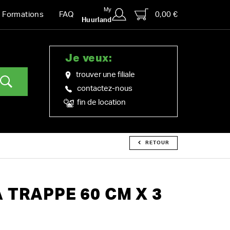
My
0,00 €
Formations
FAQ
Huurland
Je veux:
trouver une filiale
contactez-nous
fin de location
RETOUR
 TRAPPE 60 CM X 3