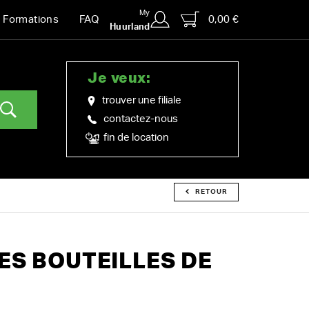
My
0,00 €
Formations
FAQ
Huurland
Je veux:
trouver une filiale
contactez-nous
fin de location
RETOUR
ES BOUTEILLES DE