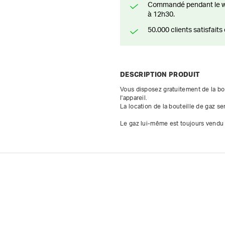
Commandé pendant le weekend? Livré ou prêt à être enlevé à partir du lundi
à 12h30.
50.000 clients satisfai
DESCRIPTION PRODUIT
Vous disposez gratuitement de la bou
l'appareil.

La location de la bouteille de gaz ser
Le gaz lui-même est toujours vendu p