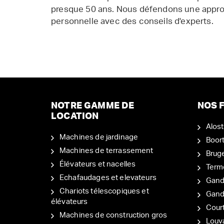
presque 50 ans. Nous défendons une appr
personnelle avec des conseils d'experts.
NOTRE GAMME DE
NOS F
LOCATION
Alost
Machines de jardinage
Boor
Machines de terrassement
Brug
Élévateurs et nacelles
Term
Echafaudages et elevateurs
Gand
Chariots télescopiques et
Gan
élévateurs
Court
Machines de construction gros
Louv