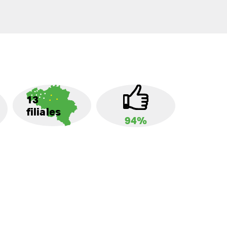
13
filiales
94%