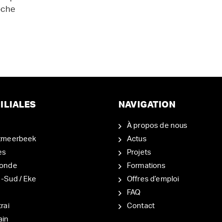
oche
ILIALES
NAVIGATION
À propos de nous
tmeerbeek
Actus
es
Projets
onde
Formations
-Sud / Eke
Offres d’emploi
d
FAQ
rai
Contact
ain