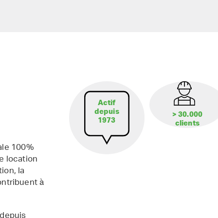
Actif
depuis
> 30.000
1973
clients
iale 100%
e location
ion, la
contribuent à
 depuis