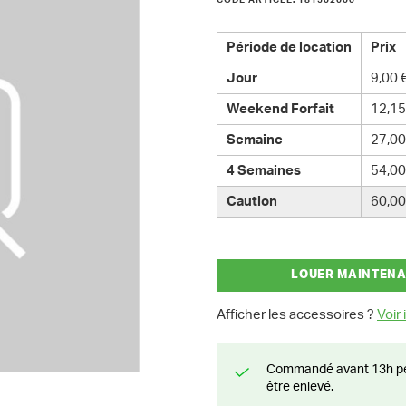
CODE ARTICLE: 181502000
Période de location
Prix
Jour
9,00 
Weekend Forfait
12,15
Semaine
27,00
4 Semaines
54,00
Caution
60,00
LOUER MAINTEN
Afficher les accessoires ?
Voir i
Commandé avant 13h pendant la semaine? Livré le jour suivant ou prêt à
être enlevé.