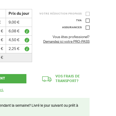
Prix du jour
VOTRE RÉDUCTION PROPASS
TVA
€
9,00 €
ASSURANCES
 €
6,08 €
Vous êtes professionel?
 €
4,50 €
Demandez ici votre PRO-PASS
 €
2,25 €
 €
VOS FRAIS DE
ANT
TRANSPORT?
ci.