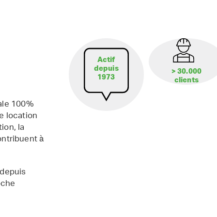
Actif
depuis
> 30.000
1973
clients
iale 100%
e location
ion, la
contribuent à
 depuis
oche