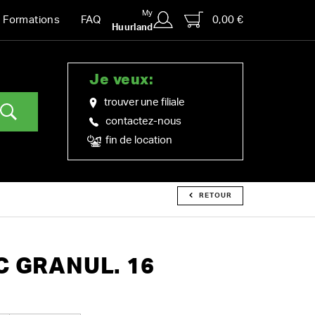
My
0,00 €
Formations
FAQ
Huurland
Je veux:
trouver une filiale
contactez-nous
fin de location
RETOUR
C GRANUL. 16