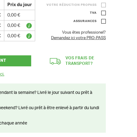
Prix du jour
VOTRE RÉDUCTION PROPASS
TVA
€
0,00 €
ASSURANCES
€
0,00 €
Vous êtes professionel?
€
0,00 €
Demandez ici votre PRO-PASS
VOS FRAIS DE
ANT
TRANSPORT?
ci.
ts chaque année