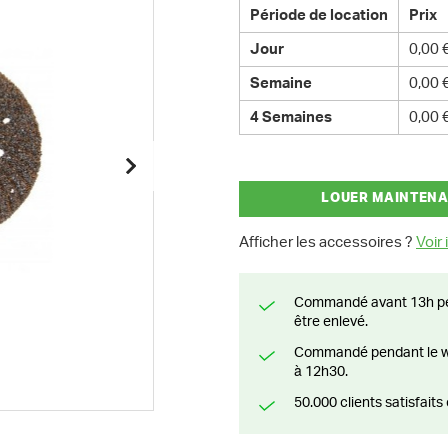
Période de location
Prix
Jour
0,00 
Semaine
0,00 
4 Semaines
0,00 
LOUER MAINTEN
Afficher les accessoires ?
Voir i
Commandé avant 13h pendant la semaine? Livré le jour suivant ou prêt à
être enlevé.
Commandé pendant le weekend? Livré ou prêt à être enlevé à partir du lundi
à 12h30.
50.000 clients satisfai