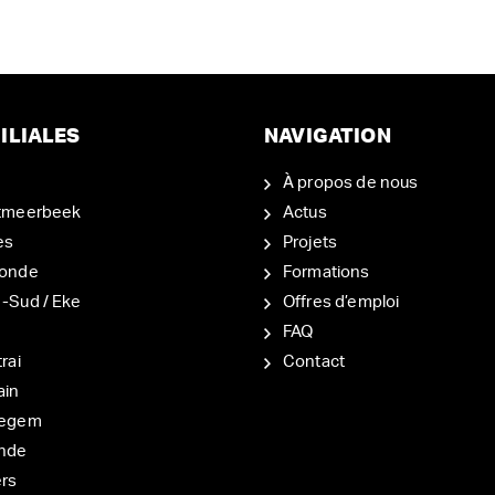
ILIALES
NAVIGATION
À propos de nous
tmeerbeek
Actus
es
Projets
onde
Formations
-Sud / Eke
Offres d’emploi
d
FAQ
rai
Contact
ain
degem
nde
ers