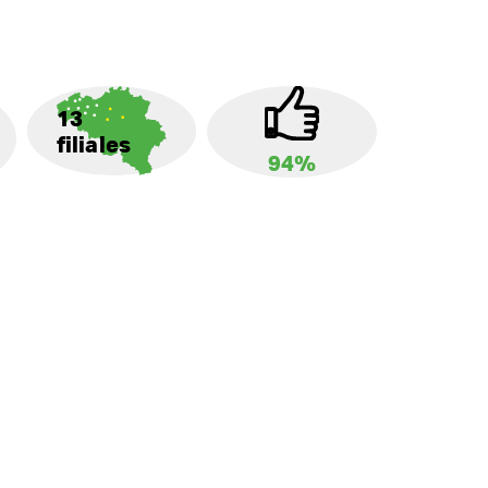
13
filiales
94%