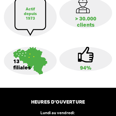
Actif
depuis
> 30.000
1973
clients
13
filiales
94%
HEURES D'OUVERTURE
Lundi au vendredi: