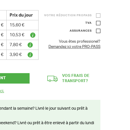
Prix du jour
VOTRE RÉDUCTION PROPASS
TVA
 €
15,60 €
ASSURANCES
 €
10,53 €
Vous êtes professionel?
 €
7,80 €
Demandez ici votre PRO-PASS
 €
3,90 €
VOS FRAIS DE
ANT
TRANSPORT?
ci.