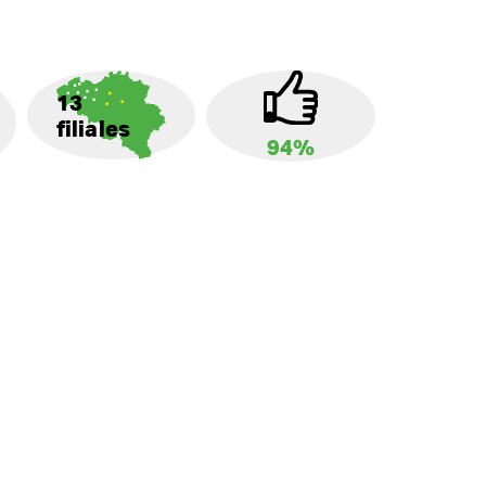
13
filiales
94%