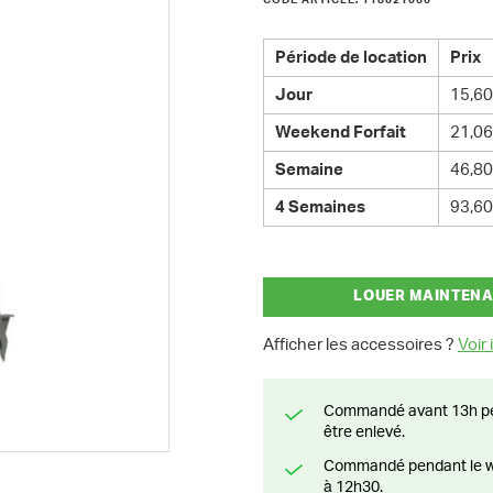
CODE ARTICLE: 118021000
Période de location
Prix
Jour
15,60
Weekend Forfait
21,06
Semaine
46,80
4 Semaines
93,60
LOUER MAINTEN
Afficher les accessoires ?
Voir i
Commandé avant 13h pendant la semaine? Livré le jour suivant ou prêt à
être enlevé.
Commandé pendant le weekend? Livré ou prêt à être enlevé à partir du lundi
à 12h30.