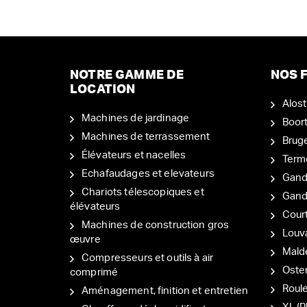
NOTRE GAMME DE
NOS F
LOCATION
Alost
Machines de jardinage
Boor
Machines de terrassement
Brug
Élévateurs et nacelles
Term
Echafaudages et elevateurs
Gand
Chariots télescopiques et
Gan
élévateurs
Court
Machines de construction gros
Louv
œuvre
Mal
Compresseurs et outils à air
Oste
comprimé
Roul
Aménagement, finition et entretien