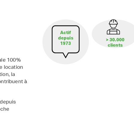
Actif
depuis
> 30.000
1973
clients
iale 100%
e location
ion, la
contribuent à
 depuis
oche