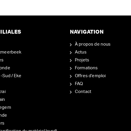
ILIALES
NAVIGATION
À propos de nous
tmeerbeek
Actus
es
Projets
onde
Formations
-Sud / Eke
Offres d’emploi
d
FAQ
rai
Contact
ain
degem
nde
ers