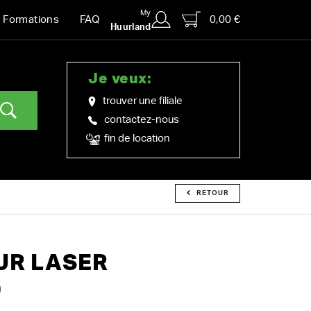
My
0,00 €
Formations
FAQ
Huurland
Je veux:
trouver une filiale
contactez-nous
fin de location
RETOUR
UR LASER
)