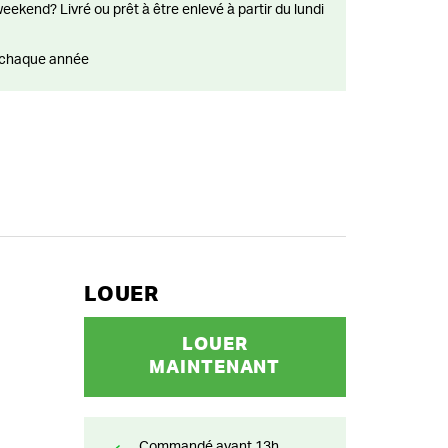
ts chaque année
LOUER
LOUER
MAINTENANT
Commandé avant 13h