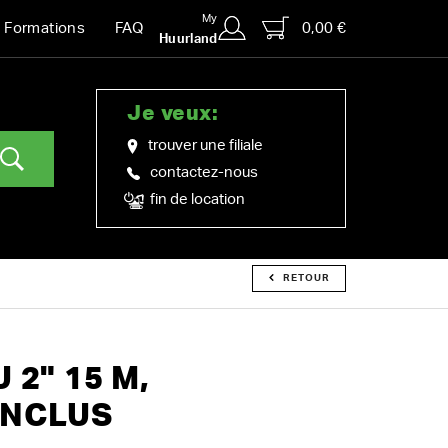
My
0,00 €
Formations
FAQ
Huurland
Je veux:
trouver une filiale
contactez-nous
fin de location
RETOUR
 2" 15 M,
INCLUS