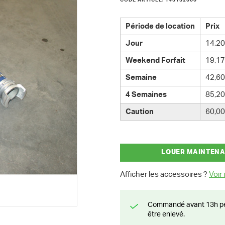
CODE ARTICLE: 143132000
Période de location
Prix
Jour
14,20
Weekend Forfait
19,17
Semaine
42,60
4 Semaines
85,20
Caution
60,00
LOUER MAINTEN
Afficher les accessoires ?
Voir i
Commandé avant 13h pendant la semaine? Livré le jour suivant ou prêt à
être enlevé.