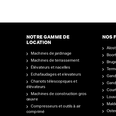
NOTRE GAMME DE
NOS F
LOCATION
Alost
Machines de jardinage
Boor
Machines de terrassement
Brug
Élévateurs et nacelles
Term
Echafaudages et elevateurs
Gand
Chariots télescopiques et
Gan
élévateurs
Court
Machines de construction gros
Louv
œuvre
Mal
Compresseurs et outils à air
Oste
comprimé