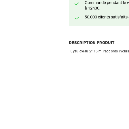
Commandé pendant le weekend? Livré ou prêt à être enlevé à partir du lundi
à 12h30.
50.000 clients satisfai
DESCRIPTION PRODUIT
Tuyau d'eau 2" 15 m, raccords inclus