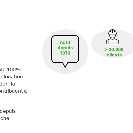
Actif
depuis
> 30.000
1973
clients
iale 100%
e location
ion, la
contribuent à
 depuis
oche