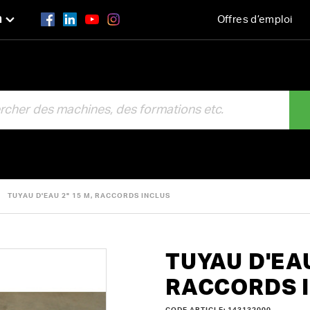
n
Offres d’emploi
R
TUYAU D'EAU 2" 15 M, RACCORDS INCLUS
TUYAU D'EAU
RACCORDS 