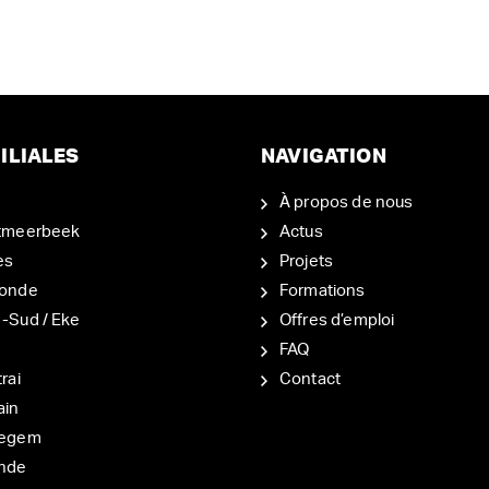
ILIALES
NAVIGATION
À propos de nous
tmeerbeek
Actus
es
Projets
onde
Formations
-Sud / Eke
Offres d’emploi
d
FAQ
rai
Contact
ain
degem
nde