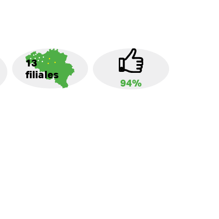
13
filiales
94%