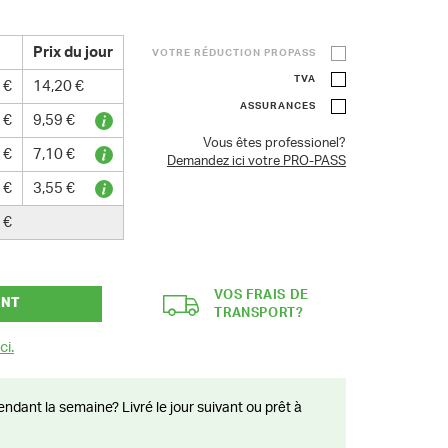
Prix du jour
VOTRE RÉDUCTION PROPASS
TVA
 €
14,20 €
ASSURANCES
 €
9,59 €
Vous êtes professionel?
 €
7,10 €
Demandez ici votre PRO-PASS
 €
3,55 €
 €
VOS FRAIS DE
ANT
TRANSPORT?
ci.