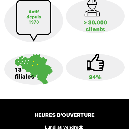
Actif
depuis
> 30.000
1973
clients
13
filiales
94%
HEURES D'OUVERTURE
Lundi au vendredi: