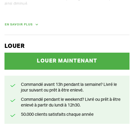
ainsi diminué.

Particularités
- Le vêtement pour élagueurs le plus léger du marché

- Avec Detex 6 couches en Kevlar breveté

EN SAVOIR PLUS
Propriétés
- Protection frontale type A (180 degrés + 5 cm)

- Anti-coupure jusqu'à une vitesse de 20 m/s

LOUER
- Norme CE EN381-5 Classe 1

- Extérieur 65 % polyester / 35 % coton
LOUER MAINTENANT
Commandé avant 13h pendant la semaine? Livré le
jour suivant ou prêt à être enlevé.
Commandé pendant le weekend? Livré ou prêt à être
enlevé à partir du lundi à 12h30.
50.000 clients satisfaits chaque année