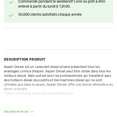
Commandé pendant le weekend? Livré ou prêt à être
enlevé à partir du lundi à 12h30.
50.000 clients satisfaits chaque année
DESCRIPTION PRODUIT
Aspen Diesel est un carburant diesel propre présentant tous les 
avantages connus d'Aspen. Aspen Diesel peut être utilisé dans tous les 
moteurs diesel. Mais surtout pour les professionnels qui travaillent avec 
des moteurs diesel plus petits et des machines diesel qui ne sont 
utilisées que dans la saison, Aspen Diesel offre une bonne alternative au 
diesel ordinaire.

* Moins nocif pour votre environnement direct

* Début propre et fiable

* 90% renouvelable

* Réduction de 50 à 80 % des émissions de gaz à effet de serre
EN SAVOIR PLUS