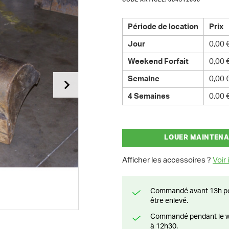
CODE ARTICLE: 084312000
Période de location
Prix
Jour
0,00 
Weekend Forfait
0,00 
Semaine
0,00 
4 Semaines
0,00 
LOUER MAINTEN
Afficher les accessoires ?
Voir i
Commandé avant 13h pendant la semaine? Livré le jour suivant ou prêt à
être enlevé.
Commandé pendant le weekend? Livré ou prêt à être enlevé à partir du lundi
à 12h30.