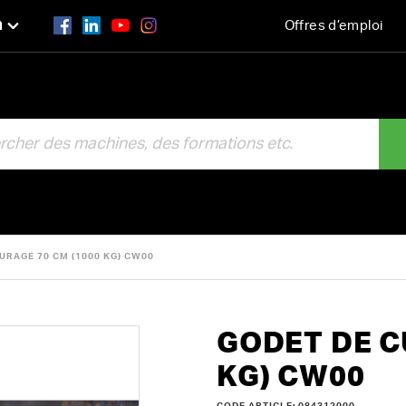
n
Offres d’emploi
R
URAGE 70 CM (1000 KG) CW00
GODET DE C
KG) CW00