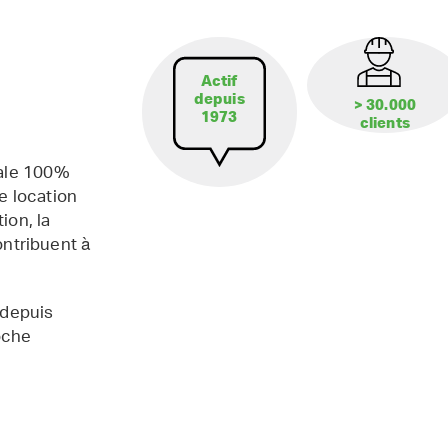
Actif
depuis
> 30.000
1973
clients
iale 100%
e location
ion, la
contribuent à
 depuis
oche