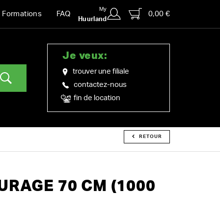
My
0,00 €
Formations
FAQ
Huurland
Je veux:
trouver une filiale
contactez-nous
fin de location
RETOUR
URAGE 70 CM (1000