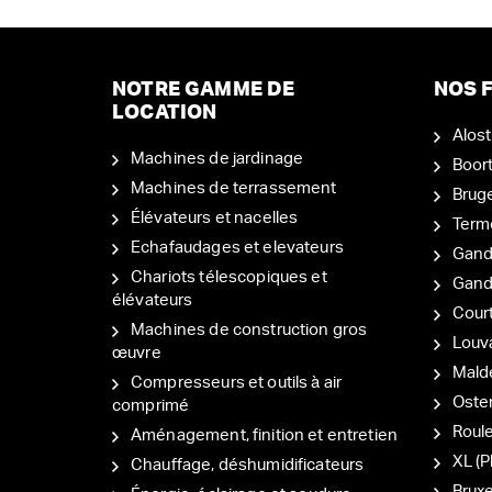
NOTRE GAMME DE
NOS F
LOCATION
Alost
Machines de jardinage
Boor
Machines de terrassement
Brug
Élévateurs et nacelles
Term
Echafaudages et elevateurs
Gand
Chariots télescopiques et
Gan
élévateurs
Court
Machines de construction gros
Louv
œuvre
Mal
Compresseurs et outils à air
Oste
comprimé
Roul
Aménagement, finition et entretien
XL (P
Chauffage, déshumidificateurs
Bruxe