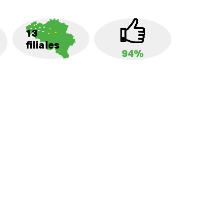
13
filiales
94%