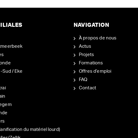
ILIALES
NAVIGATION
À propos de nous
tmeerbeek
Actus
es
Projets
onde
Formations
-Sud / Eke
Offres d’emploi
d
FAQ
rai
Contact
ain
degem
nde
ers
lanification du matériel lourd)
lles/Zellik