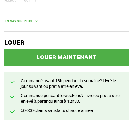
Hauteur: 1160 mm
DIMENSIONS (L X L X H) :
EN SAVOIR PLUS
135 cm x 110 cm x 116 cm
POIDS
620.00 kg
LOUER
LOUER MAINTENANT
Commandé avant 13h pendant la semaine? Livré le
jour suivant ou prêt à être enlevé.
Commandé pendant le weekend? Livré ou prêt à être
enlevé à partir du lundi à 12h30.
50.000 clients satisfaits chaque année