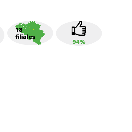
13
filiales
94%