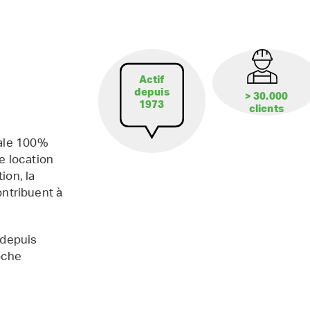
Actif
depuis
> 30.000
1973
clients
iale 100%
e location
ion, la
contribuent à
 depuis
oche