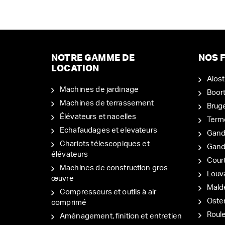
NOTRE GAMME DE
NOS F
LOCATION
Alost
Machines de jardinage
Boor
Machines de terrassement
Brug
Élévateurs et nacelles
Term
Echafaudages et elevateurs
Gand
Chariots télescopiques et
Gan
élévateurs
Court
Machines de construction gros
Louv
œuvre
Mal
Compresseurs et outils à air
Oste
comprimé
Roul
Aménagement, finition et entretien