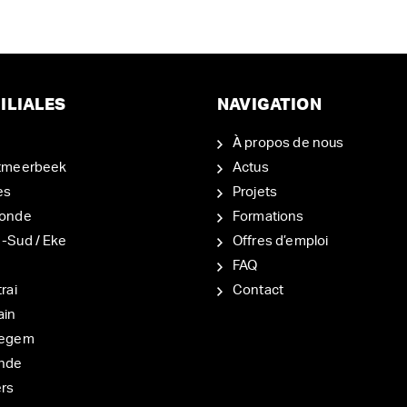
ILIALES
NAVIGATION
À propos de nous
tmeerbeek
Actus
es
Projets
onde
Formations
-Sud / Eke
Offres d’emploi
d
FAQ
rai
Contact
ain
degem
nde
ers