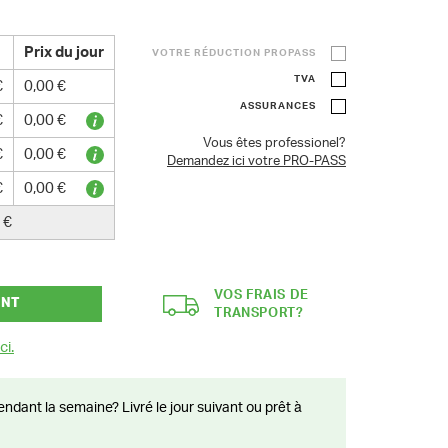
Prix du jour
VOTRE RÉDUCTION PROPASS
TVA
€
0,00 €
ASSURANCES
€
0,00 €
Vous êtes professionel?
€
0,00 €
Demandez ici votre PRO-PASS
€
0,00 €
 €
VOS FRAIS DE
ANT
TRANSPORT?
ci.