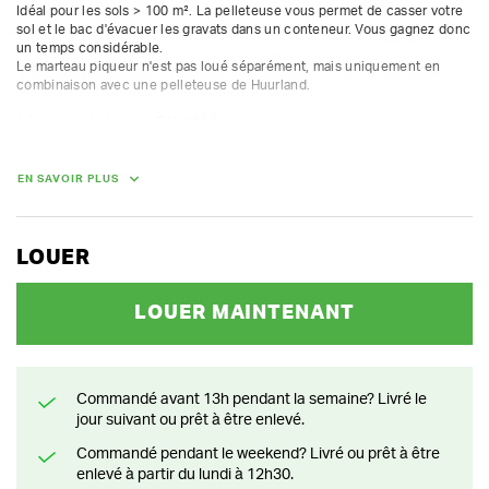
Idéal pour les sols > 100 m². La pelleteuse vous permet de casser votre 
sol et le bac d'évacuer les gravats dans un conteneur. Vous gagnez donc 
un temps considérable.

Le marteau piqueur n'est pas loué séparément, mais uniquement en 
combinaison avec une pelleteuse de Huurland.

fréquence de frappe : 540-1080 /min

pression : 100-150 bar 

débit d'huile : 20-40 L/min

diamètre de l'outil 50 mm

EN SAVOIR PLUS
longueur de l'outil 710 mm

1 burineur inclus
LOUER
POIDS
150.00 kg
LOUER MAINTENANT
Commandé avant 13h pendant la semaine? Livré le
jour suivant ou prêt à être enlevé.
Commandé pendant le weekend? Livré ou prêt à être
enlevé à partir du lundi à 12h30.