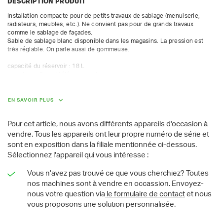
DESCRIPTION PRODUIT
Installation compacte pour de petits travaux de sablage (menuiserie, 
radiateurs, meubles, etc.). Ne convient pas pour de grands travaux 
comme le sablage de façades.

Sable de sablage blanc disponible dans les magasins. La pression est 
très réglable. On parle aussi de gommeuse.

capacité du réservoir : 18 L

avec tuyau 5 m et télécommande

buse 4 mm, pour raccordement à un compresseur 1000 L/min, 
consommation d'air 850 L/min

pression réglable entre 0,5 et 7 bar avec compresseur 1000 L/min

EN SAVOIR PLUS
écran facial inclus (hors plexi de protection)
Pour cet article, nous avons différents appareils d'occasion à
vendre. Tous les appareils ont leur propre numéro de série et
sont en exposition dans la filiale mentionnée ci-dessous.
Sélectionnez l'appareil qui vous intéresse :
Vous n'avez pas trouvé ce que vous cherchiez? Toutes
nos machines sont à vendre en occassion. Envoyez-
nous votre question via
le formulaire de contact
et nous
vous proposons une solution personnalisée.