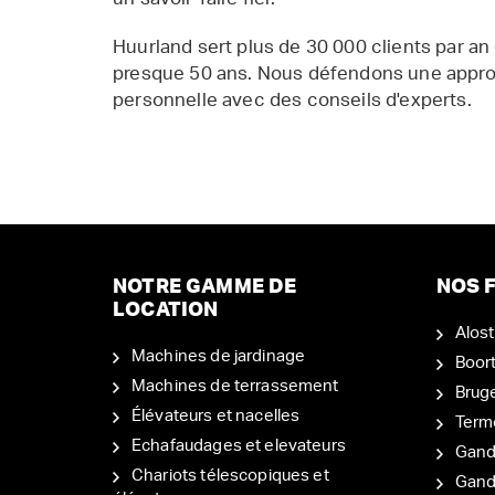
Huurland sert plus de 30 000 clients par an
presque 50 ans. Nous défendons une appr
personnelle avec des conseils d'experts.
NOTRE GAMME DE
NOS F
LOCATION
Alost
Machines de jardinage
Boor
Machines de terrassement
Brug
Élévateurs et nacelles
Term
Echafaudages et elevateurs
Gand
Chariots télescopiques et
Gan