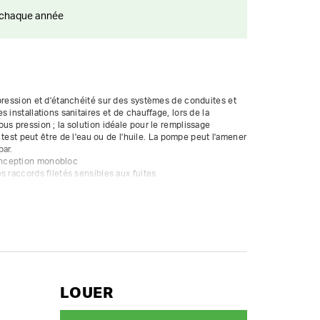
ts chaque année
pression et d'étanchéité sur des systèmes de conduites et 
 installations sanitaires et de chauffage, lors de la 
us pression ; la solution idéale pour le remplissage 
e test peut être de l'eau ou de l'huile. La pompe peut l'amener 
ar.

nception monobloc

 raccords filetés sensibles aux fuites

id et aux intempéries
LOUER