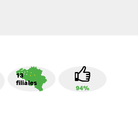
13
filiales
94%