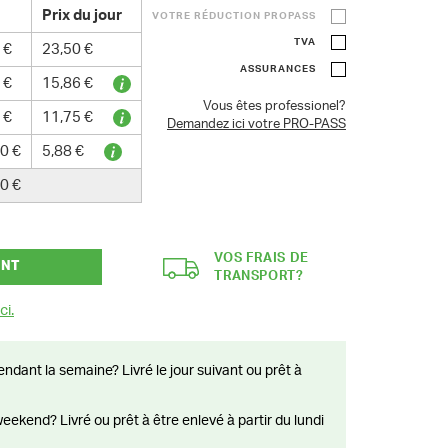
Prix du jour
VOTRE RÉDUCTION PROPASS
TVA
 €
23,50 €
ASSURANCES
 €
15,86 €
Vous êtes professionel?
 €
11,75 €
Demandez ici votre PRO-PASS
0 €
5,88 €
0 €
VOS FRAIS DE
ANT
TRANSPORT?
Voir la vidéo
ci.