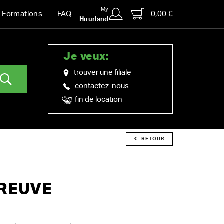
My
0,00 €
Formations
FAQ
Huurland
Je veux:
trouver une filiale
contactez-nous
fin de location
RETOUR
PREUVE