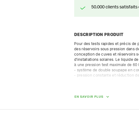
50.000 clients satisfai
DESCRIPTION PRODUIT
Pour des tests rapides et précis de 
des réservoirs sous pression dans des
conception de cuves et réservoirs so
d'installations solaires. Le liquide d
à une pression test maximale de 60 b
- système de double soupape en co
- pression constante et réduction des
- réservoir à liquide résistant au fro
EN SAVOIR PLUS