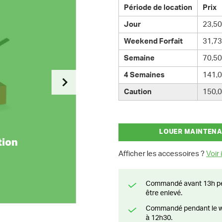
Période de location
Prix
Jour
23,50
Weekend Forfait
31,73
Semaine
70,50
4 Semaines
141,0
Caution
150,0
LOUER MAINTEN
tion
Afficher les accessoires ?
Voir i
Commandé avant 13h pendant la semaine? Livré le jour suivant ou prêt à
être enlevé.
Commandé pendant le weekend? Livré ou prêt à être enlevé à partir du lundi
à 12h30.