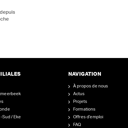
 depuis
oche
ILIALES
NAVIGATION
À propos de nous
tmeerbeek
Actus
es
Projets
onde
Formations
-Sud / Eke
Offres d’emploi
d
FAQ