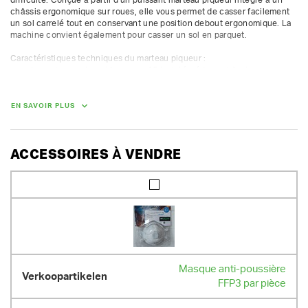
châssis ergonomique sur roues, elle vous permet de casser facilement 
un sol carrelé tout en conservant une position debout ergonomique. La 
machine convient également pour casser un sol en parquet.

Caractéristiques techniques du marteau piqueur :

- marteau piqueur de poids moyen 16 kg intégré à un châssis 
ergonomique

- 1240 W - 220 V

- emmanchement 28,6 mm

EN SAVOIR PLUS
- puissance de frappe 42 joules
POIDS
ACCESSOIRES À VENDRE
75.00 kg
Masque anti-poussière
FFP3 par pièce